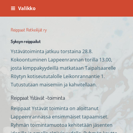
Siirry
Valikko
sivun
sisältöön
Reippaat Retkeilijät ry
Syksyn reippailut
Ystävätoiminta jatkuu torstaina 28.8.
Kokoontuminen Lappeenrannan torilla 13.00,
josta kimppakyydeillä matkataan Taipalsaarelle
Röytyn kotiseututalolle Leikonrannantie 1.
Tutustutaan maisemiin ja kahvitellaan.
Reippaat Ystävät -toiminta
Reippaat Ystävät toiminta on aloittanut
Lappeenrannassa ensimmäiset tapaamiset.
Ryhmän toimintamuotoa kehitetään jäsenten