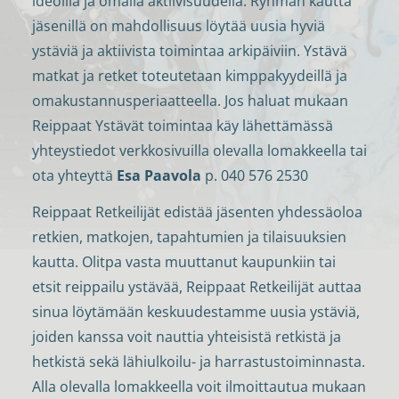
ideoilla ja omalla aktiivisuudella. Ryhmän kautta
jäsenillä on mahdollisuus löytää uusia hyviä
ystäviä ja aktiivista toimintaa arkipäiviin. Ystävä
matkat ja retket toteutetaan kimppakyydeillä ja
omakustannusperiaatteella. Jos haluat mukaan
Reippaat Ystävät toimintaa käy lähettämässä
yhteystiedot verkkosivuilla olevalla lomakkeella tai
ota yhteyttä
Esa Paavola
p. 040 576 2530
Reippaat Retkeilijät edistää jäsenten yhdessäoloa
retkien, matkojen, tapahtumien ja tilaisuuksien
kautta. Olitpa vasta muuttanut kaupunkiin tai
etsit reippailu ystävää, Reippaat Retkeilijät auttaa
sinua löytämään keskuudestamme uusia ystäviä,
joiden kanssa voit nauttia yhteisistä retkistä ja
hetkistä sekä lähiulkoilu- ja harrastustoiminnasta.
Alla olevalla lomakkeella voit ilmoittautua mukaan