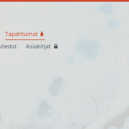
Tapahtumat 🧳
stiedot
Asiakirjat