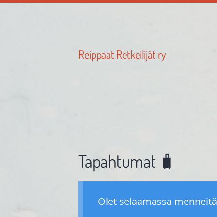
Siirry
sivun
sisältöön
Reippaat Retkeilijät ry
Tapahtumat 🧳
Olet selaamassa menneitä