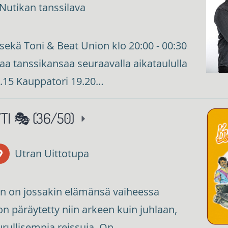
Nutikan tanssilava
u sekä Toni & Beat Union klo 20:00 - 00:30
a tanssikansaa seuraavalla aikataululla
19.15 Kauppatori 19.20…
TI 🎭 (36/50)
Utran Uittotupa
en on jossakin elämänsä vaiheessa
 on päräytetty niin arkeen kuin juhlaan,
 surullisempia reissuja. On…