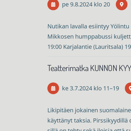
pe 9.8.2024
klo 20
Nutikan lavalla esiintyy Yölint
Mikkosen humppabussi kuljetta
19:00 Karjalantie (Lauritsala) 
Teatterimatka KUNNON KYY
ke 3.7.2024
klo 11
–
19
Likipitäen jokainen suomalain
käyttänyt taksia. Pirssikyydillä
sillä on tehty sekä iloisia että