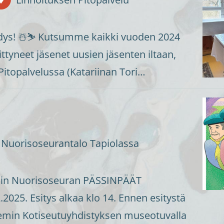
dys! ☃️⛷️ Kutsumme kaikki vuoden 2024
ittyneet jäsenet uusien jäsenten iltaan,
Pitopalvelussa (Katariinan Tori…
Nuorisoseurantalo Tapiolassa
in Nuorisoseuran PÄSSINPÄÄT
.2025. Esitys alkaa klo 14. Ennen esitystä
emin Kotiseutuyhdistyksen museotuvalla