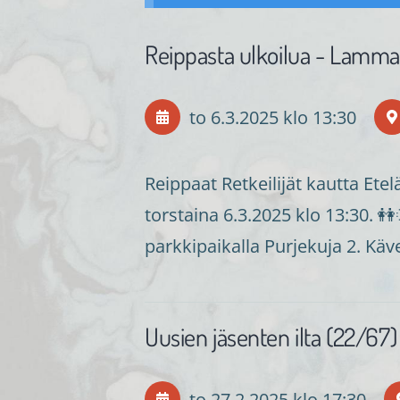
Reippasta ulkoilua - Lamma
to 6.3.2025
klo 13:30
Reippaat Retkeilijät kautta Ete
torstaina 6.3.2025 klo 13:30. 
parkkipaikalla Purjekuja 2. Kä
Uusien jäsenten ilta (22/67)
to 27.2.2025
klo 17:30