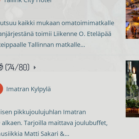
 kutsuu kaikki mukaan omatoimimatkalle
njärjestänä toimii Liikenne O. Eteläpää
eippaalle Tallinnan matkalle…
 (74/80)
Imatran Kylpylä
loisen pikkujoulujuhlan Imatran
alkaen. Tarjoilla maittava joulubuffet,
musiikkia Matti Sakari &…