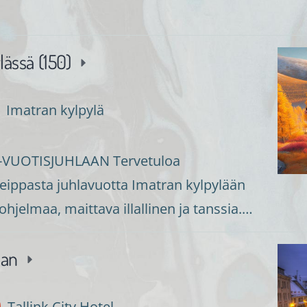
lässä (150)
Imatran kylpylä
VUOTISJUHLAAN Tervetuloa
ippasta juhlavuotta Imatran kylpylään
ohjelmaa, maittava illallinen ja tanssia.…
aan
Tallink City Hotel