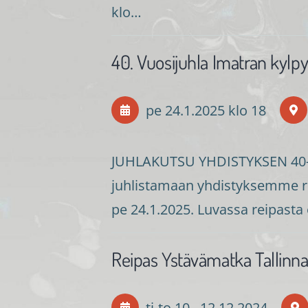
klo…
40. Vuosijuhla Imatran kylpy
pe 24.1.2025
klo 18
JUHLAKUTSU YHDISTYKSEN 40-
juhlistamaan yhdistyksemme re
pe 24.1.2025. Luvassa reipasta 
Reipas Ystävämatka Tallinn
ti-to
10.
–
12.12.2024