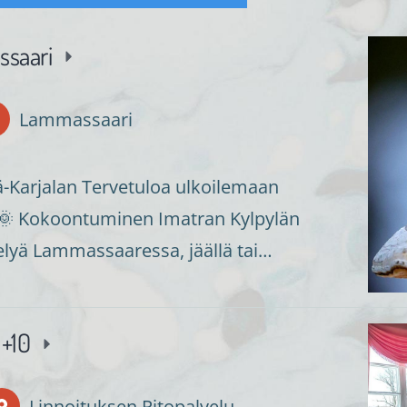
ssaari
Lammassaari
lä-Karjalan Tervetuloa ulkoilemaan
👭🌞 Kokoontuminen Imatran Kylpylän
velyä Lammassaaressa, jäällä tai…
 +10
Linnoituksen Pitopalvelu