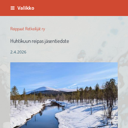
Siirry
Valikko
sivun
sisältöön
Reippaat Retkeilijät ry
Huhtikuun reipas jäsentiedote
2.4.2026