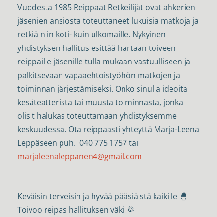
Vuodesta 1985 Reippaat Retkeilijät ovat ahkerien
jäsenien ansiosta toteuttaneet lukuisia matkoja ja
retkiä niin koti- kuin ulkomaille. Nykyinen
yhdistyksen hallitus esittää hartaan toiveen
reippaille jäsenille tulla mukaan vastuulliseen ja
palkitsevaan vapaaehtoistyöhön matkojen ja
toiminnan järjestämiseksi. Onko sinulla ideoita
kesäteatterista tai muusta toiminnasta, jonka
olisit halukas toteuttamaan yhdistyksemme
keskuudessa. Ota reippaasti yhteyttä Marja-Leena
Leppäseen puh.
040 775 1757 tai
marjaleenaleppanen4@gmail.com
Keväisin terveisin ja hyvää pääsiäistä kaikille 🐣
Toivoo reipas hallituksen väki 🌞