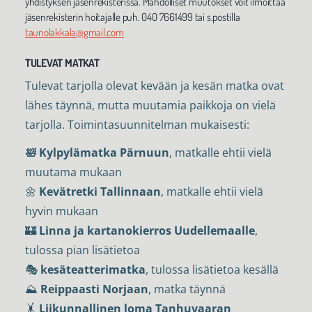
yhdistyksen jäsenrekisterissä. Mahdolliset muutokset voit ilmoittaa
jäsenrekisterin hoitajalle puh. 040 7661499 tai s.postilla
taunolakkala@gmail.com
TULEVAT MATKAT
Tulevat tarjolla olevat kevään ja kesän matka ovat
lähes täynnä, mutta muutamia paikkoja on vielä
tarjolla. Toimintasuunnitelman mukaisesti:
🛀 Kylpylämatka Pärnuun
, matkalle ehtii vielä
muutama mukaan
🌼
Kevätretki Tallinnaan
, matkalle ehtii vielä
hyvin mukaan
🏰
Linna ja kartanokierros Uudellemaalle
,
tulossa pian lisätietoa
🎭
kesäteatterimatka
, tulossa lisätietoa kesällä
⛰️
Reippaasti Norjaan
, matka täynnä
🤸
Liikunnallinen loma Tanhuvaaran