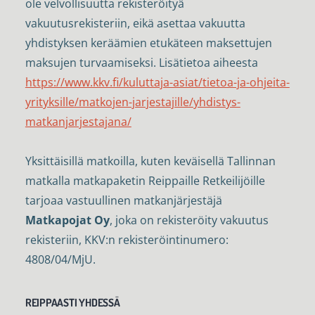
ole velvollisuutta rekisteröityä
vakuutusrekisteriin, eikä asettaa vakuutta
yhdistyksen keräämien etukäteen maksettujen
maksujen turvaamiseksi. Lisätietoa aiheesta
https://www.kkv.fi/kuluttaja-asiat/tietoa-ja-ohjeita-
yrityksille/matkojen-jarjestajille/yhdistys-
matkanjarjestajana/
Yksittäisillä matkoilla, kuten keväisellä Tallinnan
matkalla matkapaketin Reippaille Retkeilijöille
tarjoaa vastuullinen matkanjärjestäjä
Matkapojat Oy
, joka on rekisteröity vakuutus
rekisteriin, KKV:n rekisteröintinumero:
4808/04/MjU.
REIPPAASTI YHDESSÄ