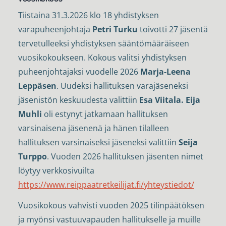
Tiistaina 31.3.2026 klo 18 yhdistyksen
varapuheenjohtaja
Petri Turku
toivotti 27 jäsentä
tervetulleeksi yhdistyksen sääntömääräiseen
vuosikokoukseen. Kokous valitsi yhdistyksen
puheenjohtajaksi vuodelle 2026
Marja-Leena
Leppäsen
. Uudeksi hallituksen varajäseneksi
jäsenistön keskuudesta valittiin
Esa Viitala. Eija
Muhli
oli estynyt jatkamaan hallituksen
varsinaisena jäsenenä ja hänen tilalleen
hallituksen varsinaiseksi jäseneksi valittiin
Seija
Turppo
. Vuoden 2026 hallituksen jäsenten nimet
löytyy verkkosivuilta
https://www.reippaatretkeilijat.fi/yhteystiedot/
Vuosikokous vahvisti vuoden 2025 tilinpäätöksen
ja myönsi vastuuvapauden hallitukselle ja muille