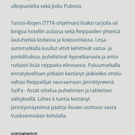
ulkopuolelta sekä Joiku Pubista.
Tanssi-iltojen (TTTK-ohjelman) lisäksi tarjolla oli
bingoa hotellin aulassa sekä Reippaiden yhteisiä
lauluhetkiä kodassa ja kokoustilassa. Linja-
automatkalla kuullut vitsit kehittivät vatsa- ja
poskilihaksia, puhdistivat kyynelkanavia ja antoi
rutkasti lisää reippaita elinvuosia. Paluumatkalla
ennätyksellisen pitkään kestänyt jääkiekko-ottelu
valtasi Reippailijat seuraamaan jännittyneenä
SaiPa - Ässät ottelua puhelimien ja tablettien
välityksellä. Lähes 6 tuntia kestänyt
jännitysnäytelmä päättyi Ässien voittoon vasta
Vuoksenniskan kohdalla.
VUOSIKOKOUS