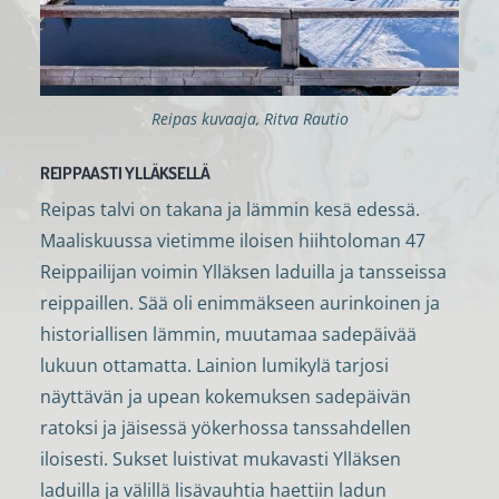
Reipas kuvaaja, Ritva Rautio
REIPPAASTI YLLÄKSELLÄ
Reipas talvi on takana ja lämmin kesä edessä.
Maaliskuussa vietimme iloisen hiihtoloman 47
Reippailijan voimin Ylläksen laduilla ja tansseissa
reippaillen. Sää oli enimmäkseen aurinkoinen ja
historiallisen lämmin, muutamaa sadepäivää
lukuun ottamatta. Lainion lumikylä tarjosi
näyttävän ja upean kokemuksen sadepäivän
ratoksi ja jäisessä yökerhossa tanssahdellen
iloisesti. Sukset luistivat mukavasti Ylläksen
laduilla ja välillä lisävauhtia haettiin ladun