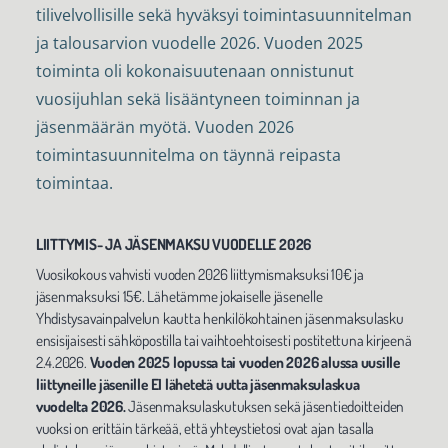
tilivelvollisille sekä hyväksyi toimintasuunnitelman
ja talousarvion vuodelle 2026. Vuoden 2025
toiminta oli kokonaisuutenaan onnistunut
vuosijuhlan sekä lisääntyneen toiminnan ja
jäsenmäärän myötä. Vuoden 2026
toimintasuunnitelma on täynnä reipasta
toimintaa.
LIITTYMIS- JA JÄSENMAKSU VUODELLE 2026
Vuosikokous vahvisti vuoden 2026 liittymismaksuksi 10€ ja
jäsenmaksuksi 15€. Lähetämme jokaiselle jäsenelle
Yhdistysavainpalvelun kautta henkilökohtainen jäsenmaksulasku
ensisijaisesti sähköpostilla tai vaihtoehtoisesti postitettuna kirjeenä
2.4.2026.
Vuoden 2025 lopussa tai vuoden 2026 alussa uusille
liittyneille jäsenille EI lähetetä uutta jäsenmaksulaskua
vuodelta 2026.
Jäsenmaksulaskutuksen sekä jäsentiedoitteiden
vuoksi on erittäin tärkeää, että yhteystietosi ovat ajan tasalla