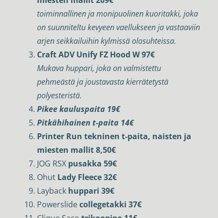
toiminnallinen ja monipuolinen kuoritakki, joka
on suunniteltu kevyeen vaellukseen ja vastaaviin
arjen seikkailuihin kylmissä olosuhteissa.
Craft ADV Unify FZ Hood W 97€
Mukava huppari, joka on valmistettu
pehmeästä ja joustavasta kierrätetystä
polyesteristä.
Pikee kauluspaita 19€
Pitkähihainen t-paita 14€
Printer Run tekninen t-paita, naisten ja
miesten mallit 8,50€
JOG RSX
pusakka 59€
Ohut
Lady Fleece 32€
Layback
huppari 39€
Powerslide
collegetakki 37€
Clique Saco
trikoopipo 11€