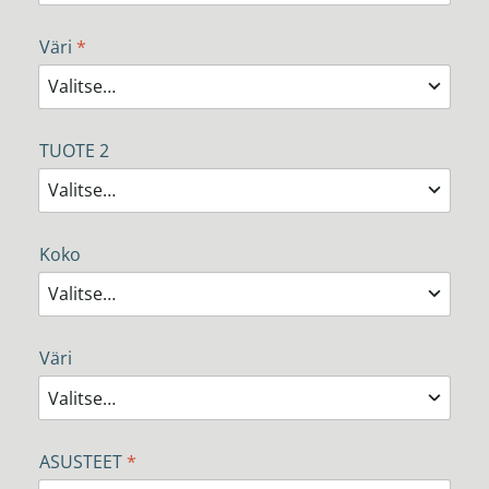
Väri
*
TUOTE 2
Koko
Väri
ASUSTEET
*