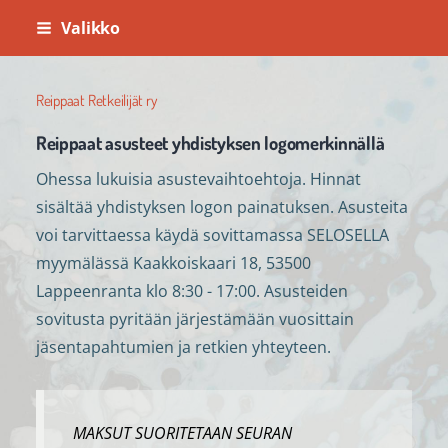
Siirry
Valikko
sivun
sisältöön
Reippaat Retkeilijät ry
Reippaat asusteet yhdistyksen logomerkinnällä
Ohessa lukuisia asustevaihtoehtoja. Hinnat
sisältää yhdistyksen logon painatuksen. Asusteita
voi tarvittaessa käydä sovittamassa SELOSELLA
myymälässä Kaakkoiskaari 18, 53500
Lappeenranta klo 8:30 - 17:00. Asusteiden
sovitusta pyritään järjestämään vuosittain
jäsentapahtumien ja retkien yhteyteen.
MAKSUT SUORITETAAN SEURAN