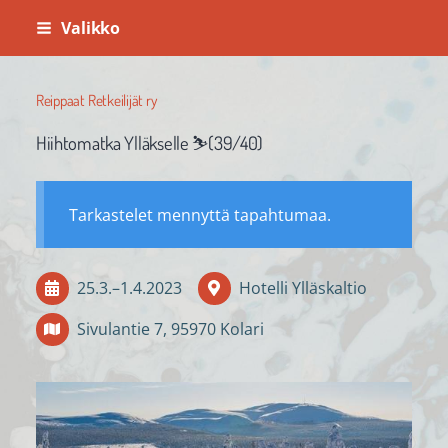
Siirry
Valikko
sivun
sisältöön
Reippaat Retkeilijät ry
Hiihtomatka Ylläkselle ⛷️(39/40)
Tarkastelet mennyttä tapahtumaa.
25.3.
–
1.4.2023
Hotelli Ylläskaltio
Sivulantie 7, 95970 Kolari