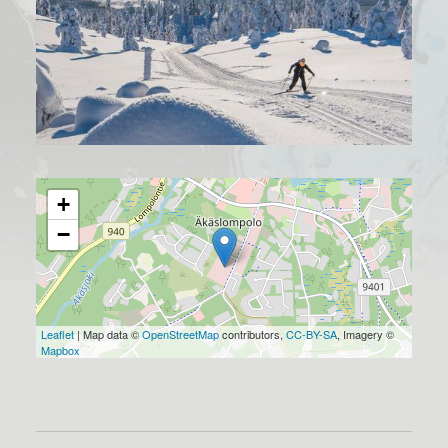
+
−
Leaflet
| Map data ©
OpenStreetMap
contributors,
CC-BY-SA
, Imagery ©
Mapbox