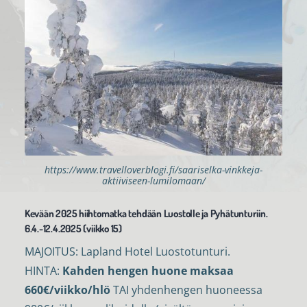
https://www.travelloverblogi.fi/saariselka-vinkkeja-
aktiiviseen-lumilomaan/
Kevään 2025 hiihtomatka tehdään Luostolle ja Pyhätunturiin.
6.4.-12.4.2025 (viikko 15)
MAJOITUS: Lapland Hotel Luostotunturi.
HINTA:
Kahden hengen huone maksaa
660€/viikko/hlö
TAI yhdenhengen huoneessa