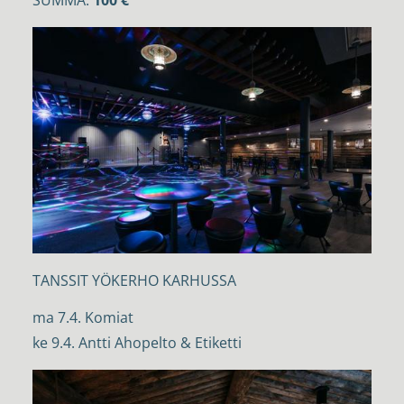
SUMMA:
100 €
TANSSIT YÖKERHO KARHUSSA
ma 7.4. Komiat
ke 9.4. Antti Ahopelto & Etiketti