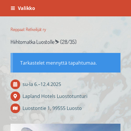
Siirry
Valikko
sivun
sisältöön
Reippaat Retkeilijät ry
Hiihtomatka Luostolle⛷️ (28/35)
Tarkastelet mennyttä tapahtumaa.
su-la
6.
–
12.4.2025
Lapland Hotels Luostotunturi
Luostontie 1, 99555 Luosto