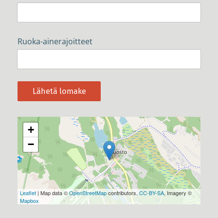
Ruoka-ainerajoitteet
Lähetä lomake
+
−
Leaflet
| Map data ©
OpenStreetMap
contributors,
CC-BY-SA
, Imagery ©
Mapbox