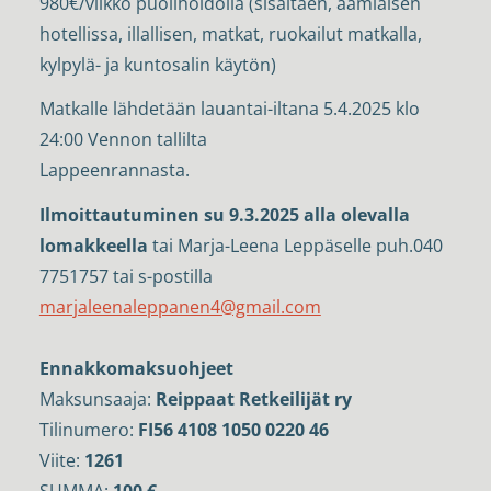
980€/viikko puolihoidolla (sisältäen, aamiaisen
hotellissa, illallisen, matkat, ruokailut matkalla,
kylpylä- ja kuntosalin käytön)
Matkalle lähdetään lauantai-iltana 5.4.2025 klo
24:00 Vennon tallilta
Lappeenrannasta.
Ilmoittautuminen su 9.3.2025 alla olevalla
lomakkeella
tai Marja-Leena Leppäselle puh.040
7751757 tai s-postilla
marjaleenaleppanen4@gmail.com
Ennakkomaksuohjeet
Maksunsaaja:
Reippaat Retkeilijät ry
Tilinumero:
FI56 4108 1050 0220 46
Viite:
1261