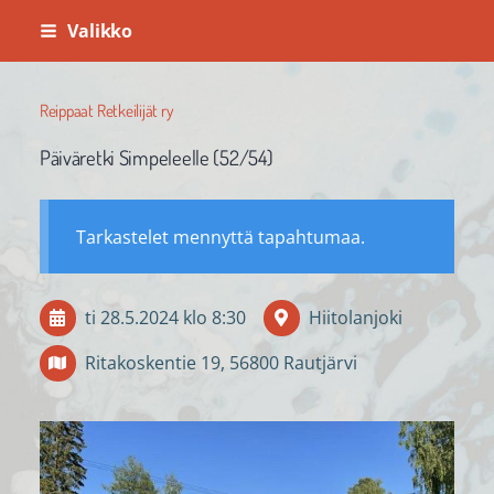
Siirry
Valikko
sivun
sisältöön
Reippaat Retkeilijät ry
Päiväretki Simpeleelle (52/54)
Tarkastelet mennyttä tapahtumaa.
ti 28.5.2024
klo 8:30
Hiitolanjoki
Ritakoskentie 19, 56800 Rautjärvi