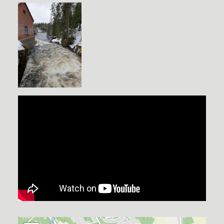
YouTube-videon näyttäminen ei onnistunut.
Tarkista selaimen yksityisyysasetukset.