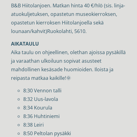
B&B Hiitolanjoen. Matkan hinta 40 €/hlö (sis. linja-
atuokuljetuksen, opastetun museokierroksen,
opastetun kierroksen Hiitolanjoella sekä
lounaan/kahvit)Ruokolahti, 5610.
AIKATAULU
Aika taulu on ohjeellinen, olethan ajoissa pysäkillä
ja varaathan ulkoiluun sopivat asusteet
mahdollinen kesäsade huomioiden. Iloista ja
reipasta matkaa kaikille!🌞
8:30 Vennon talli
8:32 Uus-lavola
8:34 Kourula
8:36 Huhtiniemi
8:38 Leiri
8:50 Peltolan pysäkki