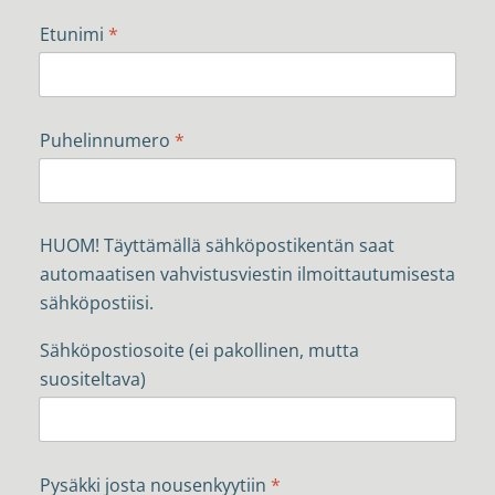
Etunimi
*
Puhelinnumero
*
HUOM! Täyttämällä sähköpostikentän saat
automaatisen vahvistusviestin ilmoittautumisesta
sähköpostiisi.
Sähköpostiosoite (ei pakollinen, mutta
suositeltava)
Pysäkki josta nousenkyytiin
*