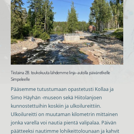
Tiistaina 28. toukokuuta lähdemme linja-autolla päiväretkelle
Simpeleelle
Pääsemme tutustumaan opastetusti Kollaa ja
Simo Häyhän -museon sekä Hiitolanjoen
kunnostettuihin koskiin ja ulkoilureittiin.
Ulkoilureitti on muutaman kilometrin mittainen
jonka varella voi nautia pientä valipalaa. Päivän
päätteeksi nautimme lohikeittolounaan ja kahvit