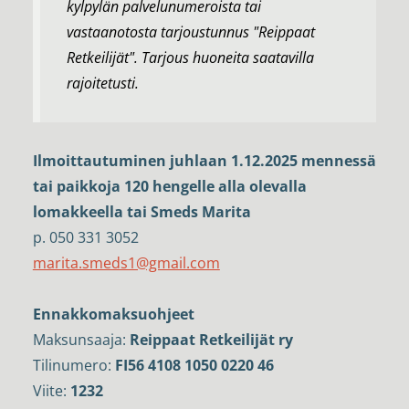
kylpylän palvelunumeroista tai
vastaanotosta tarjoustunnus "Reippaat
Retkeilijät". Tarjous huoneita saatavilla
rajoitetusti.
Ilmoittautuminen juhlaan 1.12.2025 mennessä
tai paikkoja 120 hengelle alla olevalla
lomakkeella tai Smeds Marita
p. 050 331 3052
marita.smeds1@gmail.com
Ennakkomaksuohjeet
Maksunsaaja:
Reippaat Retkeilijät ry
Tilinumero:
FI56 4108 1050 0220 46
Viite:
1232