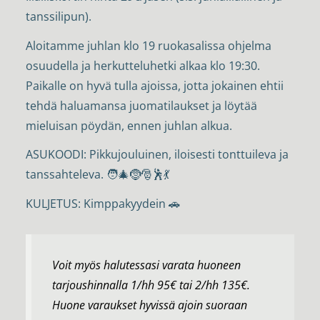
tanssilipun).
Aloitamme juhlan klo 19 ruokasalissa ohjelma
osuudella ja herkutteluhetki alkaa klo 19:30.
Paikalle on hyvä tulla ajoissa, jotta jokainen ehtii
tehdä haluamansa juomatilaukset ja löytää
mieluisan pöydän, ennen juhlan alkua.
ASUKOODI: Pikkujouluinen, iloisesti tonttuileva ja
tanssahteleva. 🧑‍🎄🤶🎅🕺💃
KULJETUS: Kimppakyydein 🚗
Voit myös halutessasi varata huoneen
tarjoushinnalla 1/hh 95€ tai 2/hh 135€.
Huone varaukset hyvissä ajoin suoraan