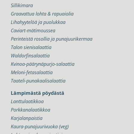
Sillikimara
Graavattua lohta & rapuaiolia
Lihahyytelöä ja puolukkaa
Caviart-mätimoussea
Perinteistä rosollia ja punajuurikermaa
Talon sienisalaattia
Waldorfinsalaattia
Kvinoa-päärynäpurjo-salaattia
Meloni-fetasalaattia
Taateli-punakaalisalaattia
Lämpimästä pöydästä
Lanttulaatikkoa
Porkkanalaatikkoa
Karjalanpaistia
Kaura-punajuurivuoka (veg)