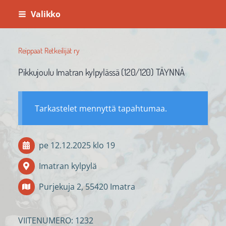
Siirry
Valikko
sivun
sisältöön
Reippaat Retkeilijät ry
Pikkujoulu Imatran kylpylässä (120/120) TÄYNNÄ
Tarkastelet mennyttä tapahtumaa.
pe 12.12.2025
klo 19
Imatran kylpylä
Purjekuja 2, 55420 Imatra
VIITENUMERO: 1232