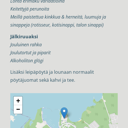
Lohta erimaku variaatioina
Keitettyjä perunoita
Meillä paistettua kinkkua & herneitä, luumuja ja
sinappeja (rotisseur, kotisinappi, talon sinappi)
Jälkiruuaksi
Jouluinen rahka
Joulutortut ja piparit
Alkoholiton glögi
Lisäksi leipäpöytä ja lounaan normaalit
pöytäjuomat sekä kahvi ja tee.
+
−