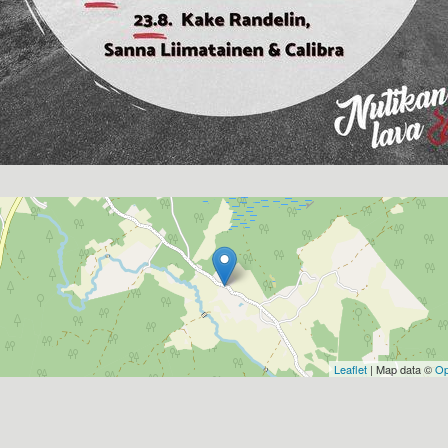
Leaflet
| Map data ©
Op