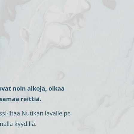
vat noin aikoja, olkaa
 samaa reittiä.
si-iltaa Nutikan lavalle pe
alla kyydillä.