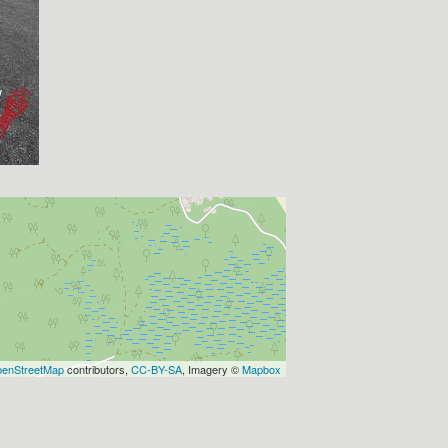
enStreetMap
contributors,
CC-BY-SA
, Imagery ©
Mapbox