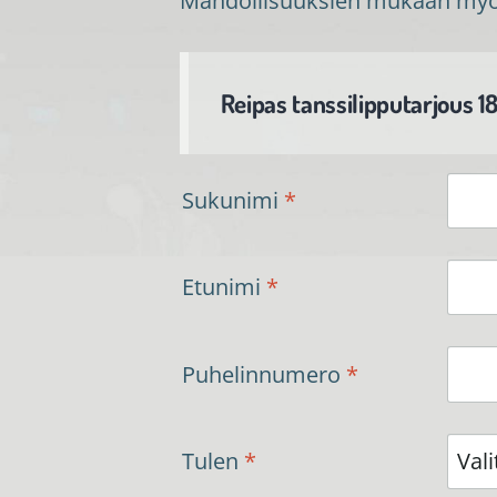
Mahdollisuuksien mukaan myös 
Reipas tanssilipputarjous 1
Sukunimi
*
Etunimi
*
Puhelinnumero
*
Tulen
*