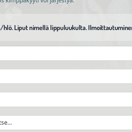
kimppakyyti voi järjestyä.
8/hlö. Liput nimellä lippuluukulta. Ilmoittautumin