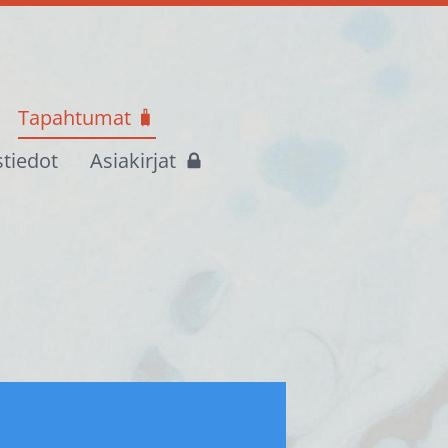
Tapahtumat 🧳
stiedot
Asiakirjat