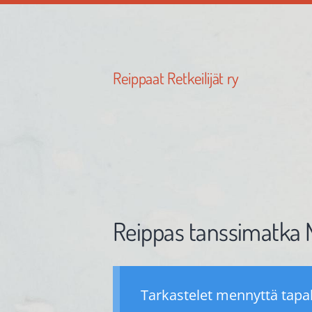
Siirry
sivun
sisältöön
Reippaat Retkeilijät ry
Reippas tanssimatka N
Tarkastelet mennyttä tap