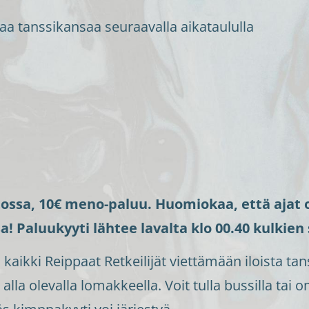
a tanssikansaa seuraavalla aikataululla
ossa, 10€ meno-paluu. Huomiokaa, että ajat o
sa! Paluukyyti lähtee lavalta klo 00.40 kulkien
aikki Reippaat Retkeilijät viettämään iloista tans
la olevalla lomakkeella. Voit tulla bussilla tai om