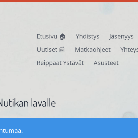
Etusivu 🏠
Yhdistys
Jäsenyys
Uutiset 📰
Matkaohjeet
Yhtey
Reippaat Ystävät
Asusteet
utikan lavalle
ahtumaa.