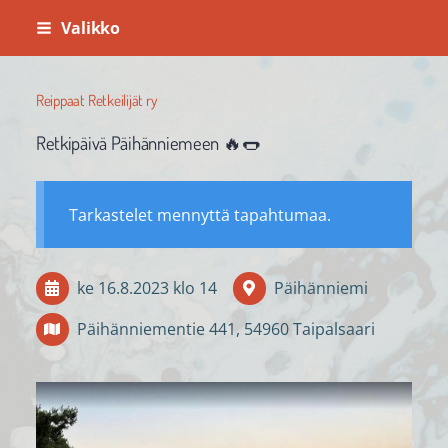
Siirry
Valikko
sivun
sisältöön
Reippaat Retkeilijät ry
Retkipäivä Päihänniemeen 🔥🌭
Tarkastelet mennyttä tapahtumaa.
ke 16.8.2023
klo 14
Päihänniemi
Päihänniementie 441, 54960 Taipalsaari