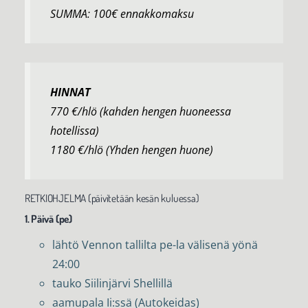
SUMMA: 100€ ennakkomaksu
HINNAT
770 €/hlö (kahden hengen huoneessa
hotellissa)
1180 €/hlö (Yhden hengen huone)
RETKIOHJELMA (päivitetään kesän kuluessa)
1. Päivä (pe)
lähtö Vennon tallilta pe-la välisenä yönä
24:00
tauko Siilinjärvi Shellillä
aamupala Ii:ssä (Autokeidas)