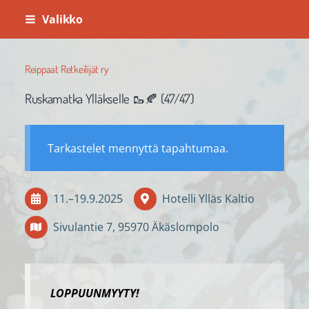
Siirry
Valikko
sivun
sisältöön
Reippaat Retkeilijät ry
Ruskamatka Ylläkselle 🥾🍂 (47/47)
Tarkastelet mennyttä tapahtumaa.
11.
–
19.9.2025
Hotelli Ylläs Kaltio
Sivulantie 7, 95970 Äkäslompolo
LOPPUUNMYYTY!