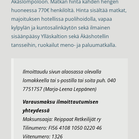
Äkäslompoloon. Matkan hinta kahden hengen
huoneessa 770€ henkilöltä. Hinta sisältää matkat,
majoituksen hotellissa puolihoidolla, vapaa
kylpylän ja kuntosalinkäytön sekä ilmainen
sisäänpääsy Ylläskaltion sekä Äkäshotellin
tansseihin, ruokailut meno- ja paluumatkalla.
Ilmoittaudu sivun alaosassa olevalla
lomakkeella tai s-postilla tai soita puh. 040
7751757 (Marja-Leena Leppänen)
Varausmaksu ilmoittautumisen
yhteydessä
Maksunsaaja: Reippaat Retkeilijät ry
Tilinumero: FI56 4108 1050 0220 46
Viitenumero: 1326