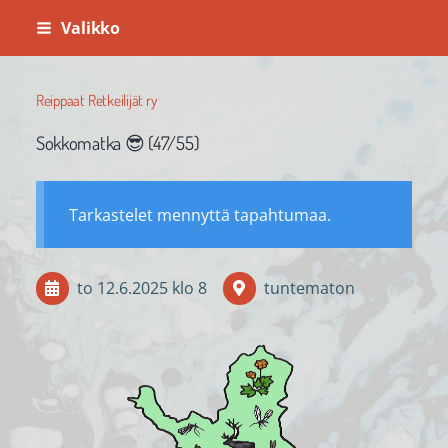
Siirry
Valikko
sivun
sisältöön
Reippaat Retkeilijät ry
Sokkomatka 😎 (47/55)
Tarkastelet mennyttä tapahtumaa.
to 12.6.2025
klo 8
tuntematon