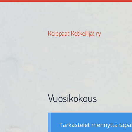
Siirry
sivun
sisältöön
Reippaat Retkeilijät ry
Vuosikokous
Tarkastelet mennyttä tap