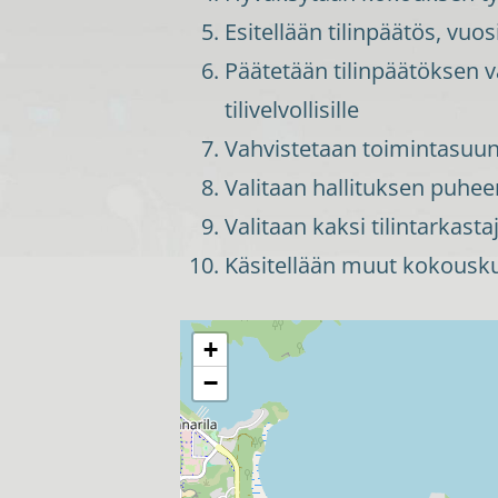
Esitellään tilinpäätös, vuo
Päätetään tilinpäätöksen 
tilivelvollisille
Vahvistetaan toimintasuunn
Valitaan hallituksen puheen
Valitaan kaksi tilintarkasta
Käsitellään muut kokouskut
+
−