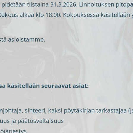
detään tiistaina 31.3.2026. Linnoituksen pitopalv
. Kokous alkaa klo 18:00. Kokouksessa käsitellään
stä asioistamme.
a käsitellään seuraavat asiat:
htaja, sihteeri, kaksi pöytäkirjan tarkastajaa (j
uus ja päätösvaltaisuus
öjärjestys