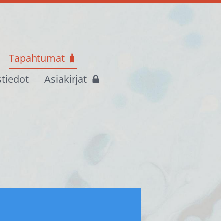
Tapahtumat 🧳
stiedot
Asiakirjat