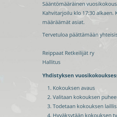
Sääntömääräinen vuosikokous pi
Kahvitarjoilu klo 17:30 alkaen
määräämät asiat.
Tervetuloa päättämään yhteisi
Reippaat Retkeilijät ry
Hallitus
Yhdistyksen vuosikokouksess
Kokouksen avaus
Valitaan kokouksen puheenjo
Todetaan kokouksen laillis
Hyväksytään kokouksen ty