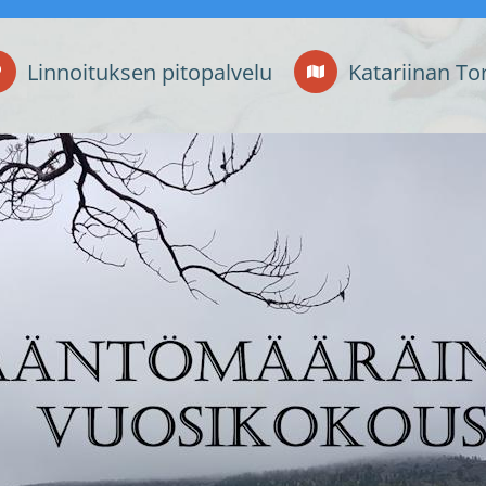
Linnoituksen pitopalvelu
Katariinan To