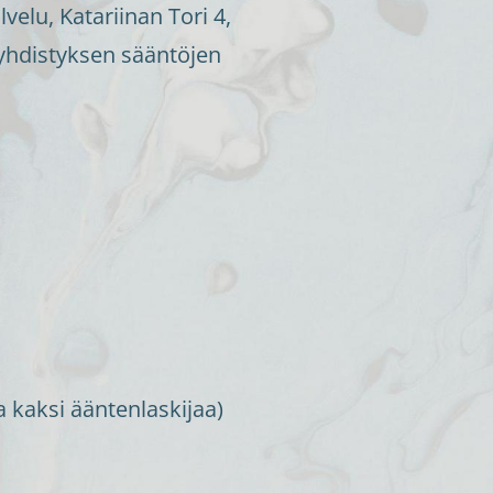
elu, Katariinan Tori 4,
 yhdistyksen sääntöjen
a kaksi ääntenlaskijaa)