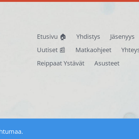
Etusivu 🏠
Yhdistys
Jäsenyys
Uutiset 📰
Matkaohjeet
Yhtey
Reippaat Ystävät
Asusteet
ahtumaa.