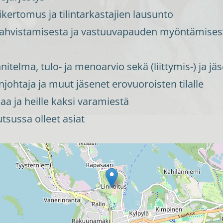
sikertomus ja tilintarkastajien lausunto
vahvistamisesta ja vastuuvapauden myöntämisestä 
itelma, tulo- ja menoarvio sekä (liittymis-) ja 
johtaja ja muut jäsenet erovuoroisten tilalle
jaa ja heille kaksi varamiestä
sussa olleet asiat