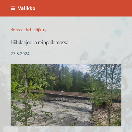
Siirry
Valikko
sivun
sisältöön
Reippaat Retkeilijät ry
Hiitolanjoella reippailemassa
27.5.2024