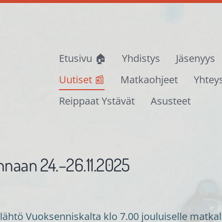
Etusivu 🏠
Yhdistys
Jäsenyys
Uutiset 📰
Matkaohjeet
Yhtey
Reippaat Ystävät
Asusteet
nnaan 24.–26.11.2025
tö Vuoksenniskalta klo 7.00 jouluiselle matkall