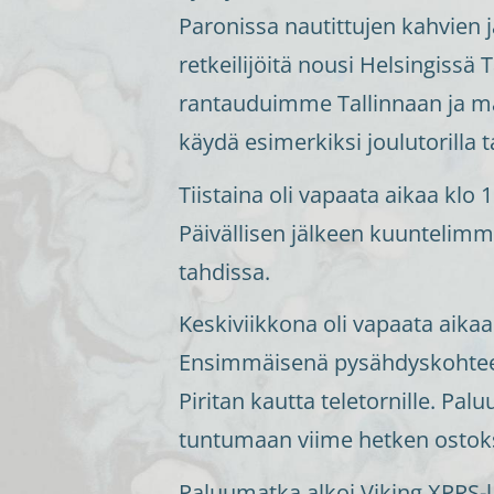
Paronissa nautittujen kahvien jä
retkeilijöitä nousi Helsingissä
rantauduimme Tallinnaan ja maj
käydä esimerkiksi joulutorilla t
Tiistaina oli vapaata aikaa klo 
Päivällisen jälkeen kuuntelimm
tahdissa.
Keskiviikkona oli vapaata aikaa 
Ensimmäisenä pysähdyskohteen
Piritan kautta teletornille. P
tuntumaan viime hetken ostoks
Paluumatka alkoi Viking XPRS-l