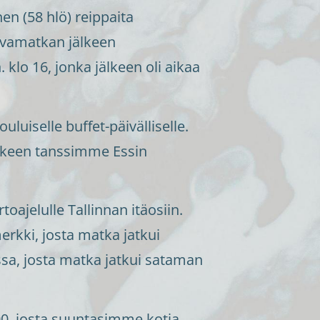
nen (58 hlö) reippaita
laivamatkan jälkeen
klo 16, jonka jälkeen oli aikaa
uluiselle buffet-päivälliselle.
älkeen tanssimme Essin
toajelulle Tallinnan itäosiin.
kki, josta matka jatkui
ssa, josta matka jatkui sataman
.00, josta suuntasimme kotia