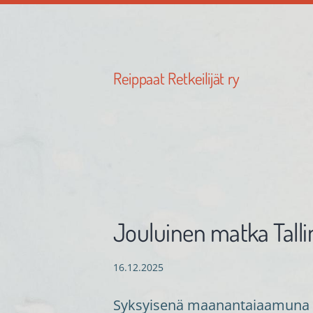
Siirry
sivun
sisältöön
Reippaat Retkeilijät ry
Jouluinen matka Talli
16.12.2025
Syksyisenä maanantaiaamuna läh