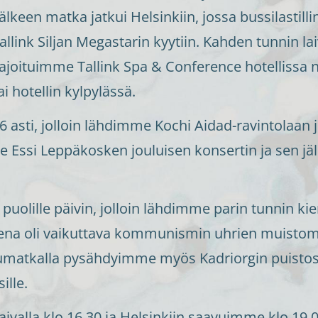
lkeen matka jatkui Helsinkiin, jossa bussilastilli
 Tallink Siljan Megastarin kyytiin. Kahden tunnin 
oituimme Tallink Spa & Conference hotellissa n. 
ai hotellin kylpylässä.
16 asti, jolloin lähdimme Kochi Aidad-ravintolaan jo
e Essi Leppäkosken jouluisen konsertin ja sen j
puolille päivin, jolloin lähdimme parin tunnin kier
a oli vaikuttava kommunismin uhrien muistomer
aluumatkalla pysähdyimme myös Kadriorgin puisto
ille.
aivalla klo 16.30 ja Helsinkiin saavuimme klo 19