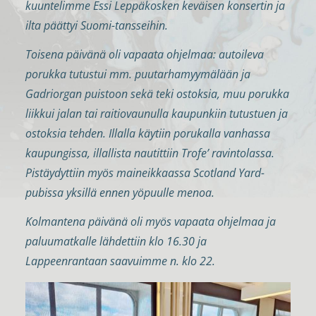
kuuntelimme Essi Leppäkosken keväisen konsertin ja
ilta päättyi Suomi-tansseihin.
Toisena päivänä oli vapaata ohjelmaa: autoileva
porukka tutustui mm. puutarhamyymälään ja
Gadriorgan puistoon sekä teki ostoksia, muu porukka
liikkui jalan tai raitiovaunulla kaupunkiin tutustuen ja
ostoksia tehden. Illalla käytiin porukalla vanhassa
kaupungissa, illallista nautittiin Trofe’ ravintolassa.
Pistäydyttiin myös maineikkaassa Scotland Yard-
pubissa yksillä ennen yöpuulle menoa.
Kolmantena päivänä oli myös vapaata ohjelmaa ja
paluumatkalle lähdettiin klo 16.30 ja
Lappeenrantaan saavuimme n. klo 22.