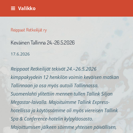
Siirry
Valikko
sivun
sisältöön
Reippaat Retkeilijät ry
Keväinen Tallinna 24.-26.5.2026
17.6.2026
Reippaat Retkeilijät tekivät 24.–26.5.2026
kimppakyydein 12 henkilön voimin keväisen matkan
Tallinnaan ja osa myös autoili Tallinnassa.
Suomenlahti ylitettiin mennen tullen Tallink Siljan
Megastar-laivalla. Majoituimme Tallink Express-
hotellissa ja käytössämme oli myös viereisen Tallink
Spa & Conference-hotelin kylpyläosasto.
Majoittumisen jälkeen söimme yhteisen päivällisen,